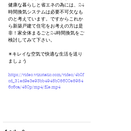
健康な暮らしと省エネの為には、24
時間換気システムは必要不可欠なも
のと考えています。ですからこれか
ら新築戸建て住宅をお考えの方は是
非！家全体まるごと24時間換気をご
検討してみて下さい。
✴️キレイな空気で快適な生活を送り
ましょう
https://video.wixstatic.com/video/4b0f
cd_31ed9e3e93bb4948b05600e5984
6c6ca/480p/mp4/file.mp4