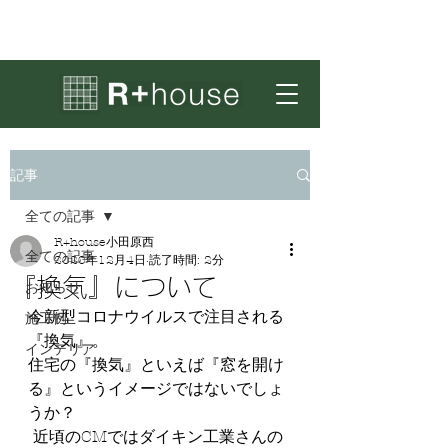
記事
全ての記事
R+house小田原西
全ての記事
2020年12月4日
読了時間: 2分
『換気』について
お知らせ
今新型コロナウイルスで注目される
施工例
『換気』。
インテリア
住宅の『換気』といえば『窓を開け
る』というイメージではないでしょ
うか？
 近頃のCMではダイキン工業さんの