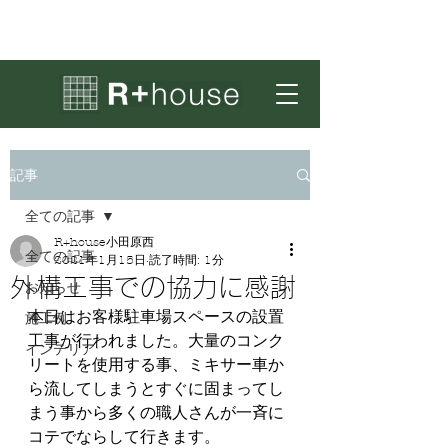
記事
全ての記事
R+house小田原西
全ての記事
2021年1月15日
読了時間: 1分
外構工事での協力に感謝
お知らせ
本日はお客様駐車場スペースの設置
施工例
工事が行われました。大量のコンク
インテリア
リートを使用する事、ミキサー車か
ら流してしまうとすぐに固まってし
まう事から多くの職人さんが一斉に
コテでならして行きます。