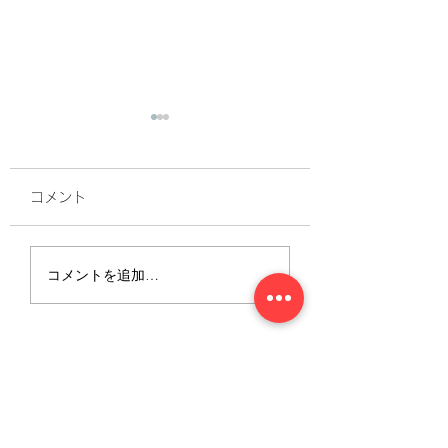
コメント
小田原市 T邸 建築家
小田原市 T邸 
コメントを追加…
打ち合わせ②
打ち合わせ
CONTACT